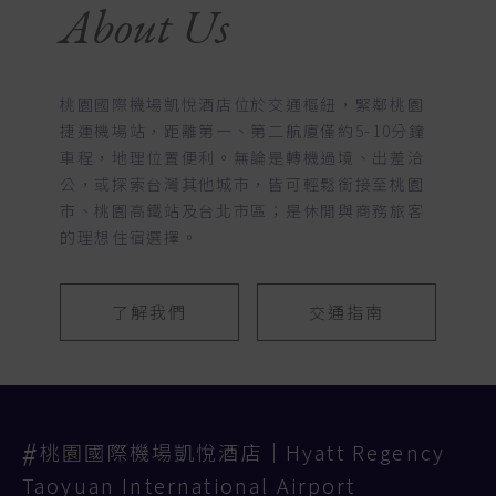
About Us
桃園國際機場凱悅酒店位於交通樞紐，緊鄰桃園
捷運機場站，距離第一、第二航廈僅約5-10分鐘
車程，地理位置便利。無論是轉機過境、出差洽
公，或探索台灣其他城市，皆可輕鬆銜接至桃園
市、桃園高鐵站及台北市區；是休閒與商務旅客
的理想住宿選擇。
了解我們
交通指南
桃園國際機場凱悅酒店│Hyatt Regency
Taoyuan International Airport