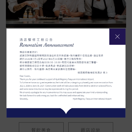
Restaurant
&
Facilities
桃園國際機場凱悅酒店提供多樣餐飲選擇。咖
啡廳提供國際自助餐和全天候單點菜單，味坊
中餐廳專注於中華料理；烘焙坊提供外帶輕食
及精緻西點，大堂酒郎則提供各式飲品、雞尾
酒及單點美食。
餐飲美食
飯店設施